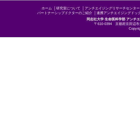
ホーム
│
研究室について
│
アンチエイジングリサーチセンター
パートナーシップドクターのご紹介
│
連携アンチエイジングドッ
同志社大学 生命医科学部 アンチ
〒610-0394 京都府京田辺市多
Copyrig