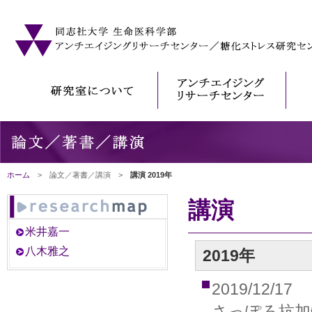
ホーム
> 論文／著書／講演 >
講演 2019年
講演
米井嘉一
八木雅之
2019年
2019/12/17
さっぽろ抗加