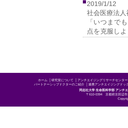
2019/1/12
社会医療法人
「いつまでも
点を克服しよ
ホーム
│
研究室について
│
アンチエイジングリサーチセンター
パートナーシップドクターのご紹介
│
連携アンチエイジングドッ
同志社大学 生命医科学部 アンチ
〒610-0394 京都府京田辺市多
Copyrig