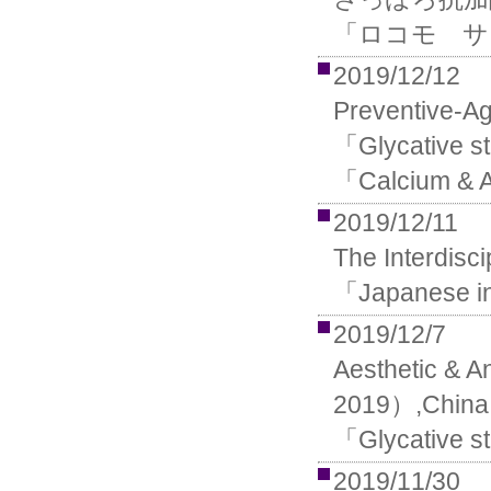
「ロコモ サ
2019/12/12
Preventive
「Glycative s
「Calcium & A
2019/12/11
The Interdi
「Japanese in
2019/12/7
Aesthetic & 
2019）,China
「Glycative s
2019/11/30