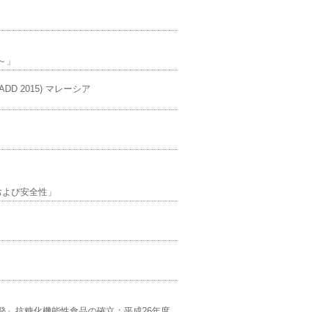
～」
es (ICADD 2015) マレーシア
および安全性」
発』抗糖化機能性食品の確立：平成26年度