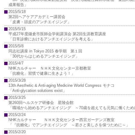
成果報告」
2015/5/18
第2回ヘアケアアカデミー講習会
「皮膚・頭皮のアンチエイジング」
2015/5/15
平成27年度鎌倉市医師会学術講演会 第2回生涯教育講座
「日常診療におけるアンチエイジングを考える」
2015/5/8
同志社講座 in Tokyo 2015 春学期 第１回
「30代からはじめるアンチエイジング」
2015/4/7
NHKカルチャー ＮＨＫ文化センター京都教室
「抗糖化」習慣で健康に生きよう！」
2015/3/28
13th Aesthetic & Anti-aging Medicine World Congress モナコ
「Anti-glycation solutions exist」
2015/3/25
第260回ヘルスケア研修会 星陵会館
「職域から始めるアンチエイジング ～70歳を超えても元気に働くため
2015/2/24
NHKカルチャー ＮＨＫ文化センター西宮ガーデンズ教室
「『抗糖化』でアンチエイジング ～若さと美しさを保つために～」
2015/2/20