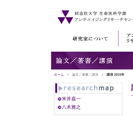
ホーム
> 論文／著書／講演 >
講演 2015年
米井嘉一
八木雅之