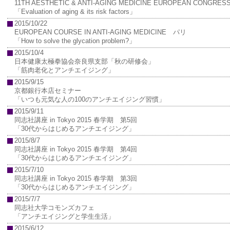
11TH AESTHETIC & ANTI-AGING MEDICINE EUROPEAN CONGR
「Evaluation of aging & its risk factors」
2015/10/22
EUROPEAN COURSE IN ANTI-AGING MEDICINE パリ
「How to solve the glycation problem?」
2015/10/4
日本健康太極拳協会奈良県支部「秋の研修会」
「筋肉老化とアンチエイジング」
2015/9/15
京都銀行本店セミナー
「いつも元気な人の100のアンチエイジング習慣」
2015/9/11
同志社講座 in Tokyo 2015 春学期 第5回
「30代からはじめるアンチエイジング」
2015/8/7
同志社講座 in Tokyo 2015 春学期 第4回
「30代からはじめるアンチエイジング」
2015/7/10
同志社講座 in Tokyo 2015 春学期 第3回
「30代からはじめるアンチエイジング」
2015/7/7
同志社大学コモンズカフェ
「アンチエイジングと学生生活」
2015/6/12