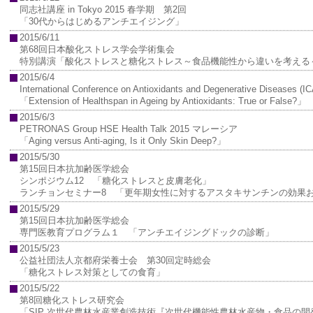
同志社講座 in Tokyo 2015 春学期 第2回
「30代からはじめるアンチエイジング」
2015/6/11
第68回日本酸化ストレス学会学術集会
特別講演「酸化ストレスと糖化ストレス～食品機能性から違いを考える
2015/6/4
International Conference on Antioxidants and Degenerative Diseas
「Extension of Healthspan in Ageing by Antioxidants: True or False?」
2015/6/3
PETRONAS Group HSE Health Talk 2015 マレーシア
「Aging versus Anti-aging, Is it Only Skin Deep?」
2015/5/30
第15回日本抗加齢医学総会
シンポジウム12 「糖化ストレスと皮膚老化」
ランチョンセミナー8 「更年期女性に対するアスタキサンチンの効果
2015/5/29
第15回日本抗加齢医学総会
専門医教育プログラム１ 「アンチエイジングドックの診断」
2015/5/23
公益社団法人京都府栄養士会 第30回定時総会
「糖化ストレス対策としての食育」
2015/5/22
第8回糖化ストレス研究会
「SIP 次世代農林水産業創造技術『次世代機能性農林水産物・食品の開